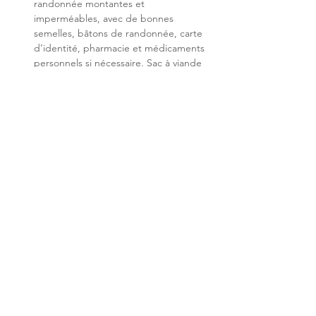
randonnée montantes et 
imperméables, avec de bonnes 
semelles, bâtons de randonnée, carte 
d’identité, pharmacie et médicaments 
personnels si nécessaire. Sac à viande 
ou drap + lampe frontale pour la nuit.
Accompagnement
 : Anne Zanolin, 
diplômée d’un doctorat en 
Géosciences de l’Environnement.
Prix
 : 75€ pour le week-end - Le coût 
ne prend pas en compte la 
restauration et l'hébergement en 
refuge.
Randonnée proposée par l'association 
Montagnes et Sciences. Adhésion à 
l'asso 2024 obligatoire
Partage réseaux sociaux