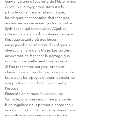
convient à une découverte de l’histoire des 
Alpes. Nous voyagerons surtout à la 
période où, entre mer et montagne, 
les plaques continentales charrient des 
avalanches sous-marines qui formeront le 
flysh, roche qui constitue les Aiguilles 
d’Arves. Notre périple continuera jusqu’à 
l’époque actuelle où des forces 
inimaginables permettent d’expliquer le 
chevauchement de la Meije. Les glaciers 
achèveront de façonner le paysage que 
nous avons actuellement sous les yeux.
Si l’on rencontres bergers, brebis et 
chiens, nous en profiterons pour parler de 
la vie dans les alpages et pour rappeler les 
comportement à adopter pour partager 
l’espace.
Déroulé : 
en partant du hameau de 
Valfroide, une jolie randonnée à la pente 
bien régulière nous permet d’accéder au 
vallon du Goléon. Là haut le lac majestueux 
nous éblouit face à un des plus beaux 