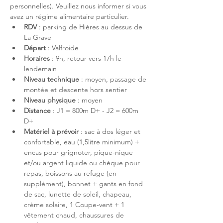
personnelles). Veuillez nous informer si vous 
avez un régime alimentaire particulier.
RDV
 : parking de Hières au dessus de 
La Grave
Départ
 : Valfroide
Horaires
 : 9h, retour vers 17h le 
lendemain
Niveau technique
 : moyen, passage de 
montée et descente hors sentier
Niveau physique
 : moyen
Distance 
: J1 = 800m D+ - J2 = 600m 
D+
Matériel à prévoir 
: sac à dos léger et 
confortable, eau (1,5litre minimum) + 
encas pour grignoter, pique-nique 
et/ou argent liquide ou chèque pour 
repas, boissons au refuge (en 
supplément), bonnet + gants en fond 
de sac, lunette de soleil, chapeau, 
crème solaire, 1 Coupe-vent + 1 
vêtement chaud, chaussures de 