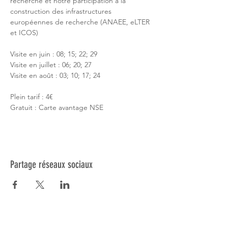
recherche et notre participation à la 
construction des infrastructures 
européennes de recherche (ANAEE, eLTER 
et ICOS)
Visite en juin : 08; 15; 22; 29
Visite en juillet : 06; 20; 27
Visite en août : 03; 10; 17; 24
​Plein tarif : 4€

Gratuit : Carte avantage NSE
Partage réseaux sociaux
Réseau NSE