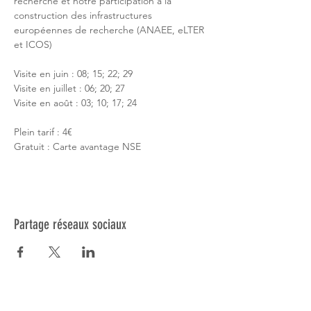
recherche et notre participation à la 
construction des infrastructures 
européennes de recherche (ANAEE, eLTER 
et ICOS)
Visite en juin : 08; 15; 22; 29
Visite en juillet : 06; 20; 27
Visite en août : 03; 10; 17; 24
​Plein tarif : 4€

Gratuit : Carte avantage NSE
Partage réseaux sociaux
Réseau NSE