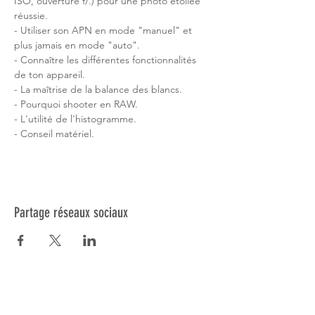
ISO, ouverture f/.) pour une photo étoilée 
réussie.

- Utiliser son APN en mode "manuel" et 
plus jamais en mode "auto".

- Connaître les différentes fonctionnalités 
de ton appareil.

- La maîtrise de la balance des blancs.

- Pourquoi shooter en RAW.

- L'utilité de l'histogramme.

- Conseil matériel.
Partage réseaux sociaux
Réseau NSE
Qui sommes-nous?