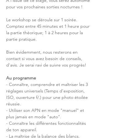
À l'issue de ce stage, vous serez autonome 
pour vos prochaines sorties nocturnes !
Le workshop se déroule sur 1 soirée.
Comptez entre 45 minutes et 1 heure pour 
la partie théorique; 1 à 2 heures pour la 
partie pratique.
Bien évidemment, nous resterons en 
contact si vous avez besoin de conseils, 
d'avis. Je serai ravi de suivre vos progrès!
Au programme ­
- Connaître, comprendre et maîtriser les 3 
réglages universels (Temps d'exposition, 
ISO, ouverture f/.) pour une photo étoilée 
réussie.

- Utiliser son APN en mode "manuel" et 
plus jamais en mode "auto".

- Connaître les différentes fonctionnalités 
de ton appareil.

- La maîtrise de la balance des blancs.
