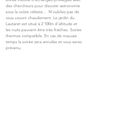
des chercheurs pour discuter astronomie 
sous la voûte céleste...  N'oubliez pas de 
vous couvrir chaudement. Le jardin du 
Lautaret est situé à 2 100m d'altitude et 
les nuits peuvent être très fraîches. Soirée 
thermos compatible. En cas de mauvais 
temps la soirée sera annulée et vous serez 
prévenu.
Partage réseaux sociaux
Réseau NSE
Qui sommes-nous?
Activités touristiques