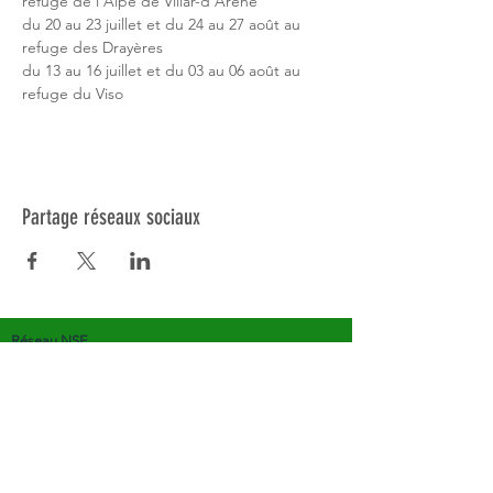
refuge de l'Alpe de Villar-d'Arêne
du 20 au 23 juillet et du 24 au 27 août au 
refuge des Drayères
du 13 au 16 juillet et du 03 au 06 août au 
refuge du Viso
Partage réseaux sociaux
Réseau NSE
Qui sommes-nous?
Activités touristiques
Eco-volontariat scientifique
Formations
Outils pédagogiques
Appel aux bénévoles