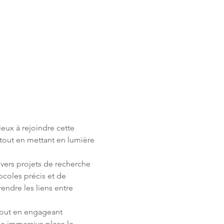
ieux à rejoindre cette 
 tout en mettant en lumière 
ivers projets de recherche 
ocoles précis et de 
ndre les liens entre 
out en engageant 
e immersive place le 