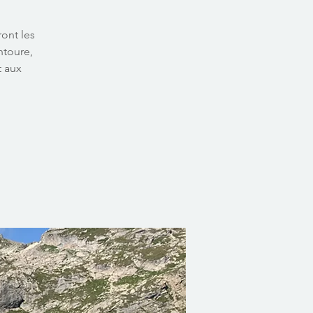
ront les
ntoure,
t aux