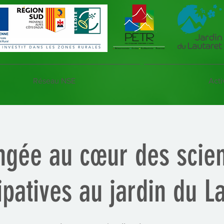
Réseau NSE
Acti
ngée au cœur des scie
ipatives au jardin du L