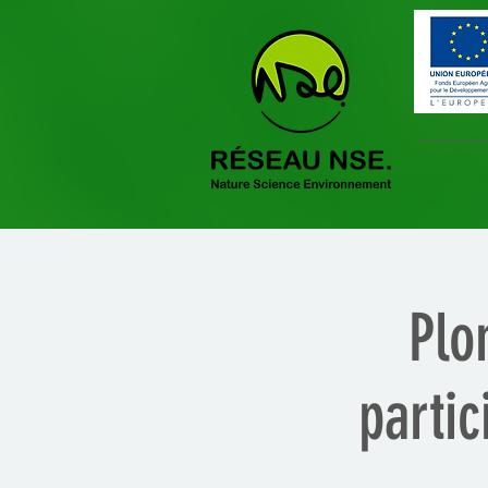
Plo
partic