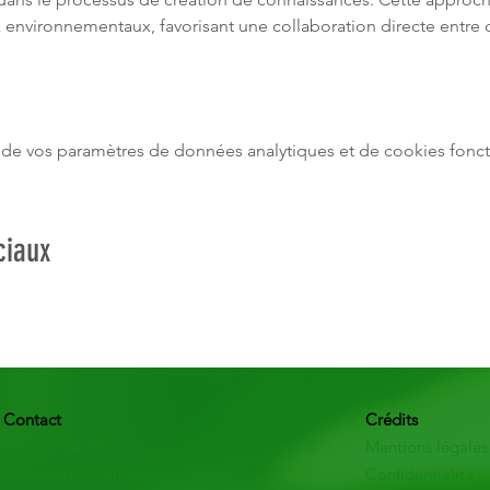
x environnementaux, favorisant une collaboration directe entre 
de vos paramètres de données analytiques et de cookies fonct
ciaux
Contact
Crédits
T: 07 61 94 72 21
Mentions légales
E: info(at)tourismescientifique.fr
Confidentialité