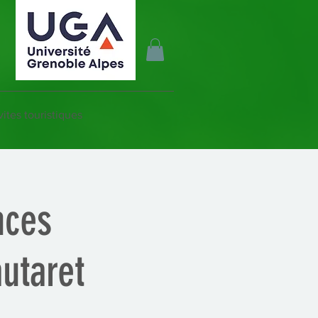
vites touristiques
nces
autaret