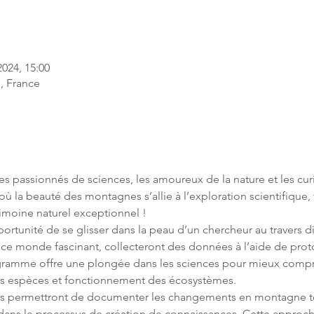
2024, 15:00
e, France
 les passionnés de sciences, les amoureux de la nature et les cur
où la beauté des montagnes s’allie à l’exploration scientifique,
trimoine naturel exceptionnel !
portunité de se glisser dans la peau d’un chercheur au travers d
t ce monde fascinant, collecteront des données à l’aide de prot
gramme offre une plongée dans les sciences pour mieux compre
des espèces et fonctionnement des écosystèmes.
es permettront de documenter les changements en montagne t
 dans le processus de création de connaissances. Cette approch