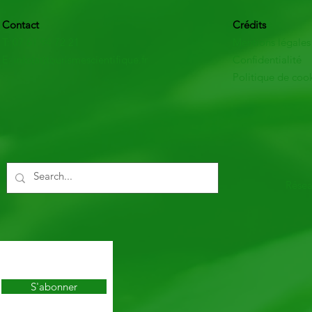
Contact
Crédits
T: 07 61 94 72 21
Mentions légales
E: info(at)tourismescientifique.fr
Confidentialité
Politique de coo
Résea
S'abonner