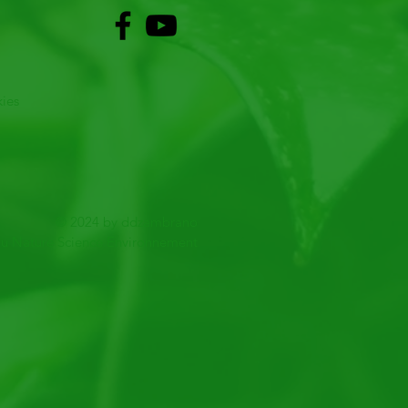
kies
© 2024 by ddzambrano
u Nature Science Environnement