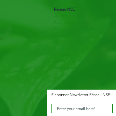
Réseau NSE
Qui sommes-nous?
Activités touristiques
Eco-volontariat scientifique
Formations
Outils pédagogiques
Appel aux bénévoles
Actualités
Rapports d'activité
Espace presse
S'abonner Newsletter Réseau NSE