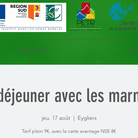
Réseau NSE
Acti
-déjeuner avec les mar
jeu. 17 août
  |  
Eygliers
Tarif plein 9€, avec la carte avantage NSE 8€