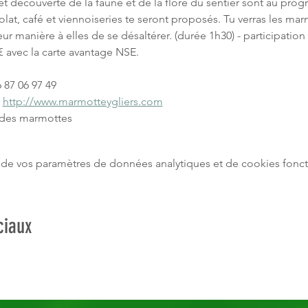
et découverte de la faune et de la flore du sentier sont au pro
lat, café et viennoiseries te seront proposés. Tu verras les ma
ur manière à elles de se désaltérer. (durée 1h30) - participatio
8€ avec la carte avantage NSE.
 87 06 97 49
 
http://www.marmotteygliers.com
 des marmottes
de vos paramètres de données analytiques et de cookies fonct
ciaux