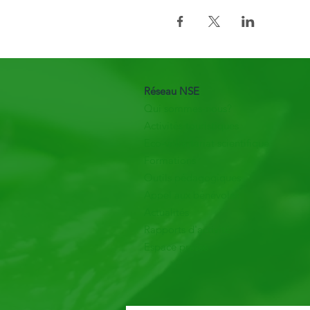
Réseau NSE
Qui sommes-nous?
Activités touristiques
Eco-volontariat scientifique
Formations
Outils pédagogiques
Appel aux bénévoles
Actualités
Rapports d'activité
Espace presse