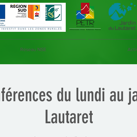
Réseau NSE
Acti
férences du lundi au j
Lautaret