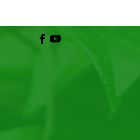
kies
© 2024 by ddzambrano
u Nature Science Environnement