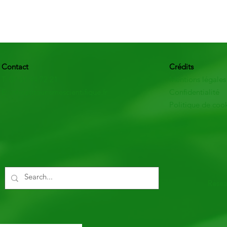
Contact
Crédits
T: 07 61 94 72 21
Mentions légales
E: info(at)tourismescientifique.fr
Confidentialité
Politique de coo
Résea