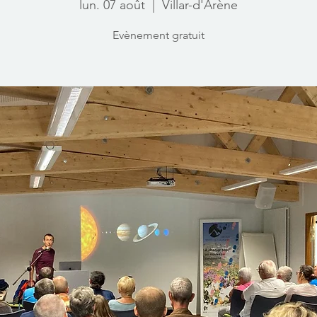
lun. 07 août
  |  
Villar-d'Arène
Evènement gratuit