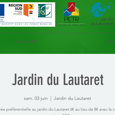
Réseau NSE
Acti
Jardin du Lautaret
sam. 03 juin
  |  
Jardin du Lautaret
rée préférentielle au jardin du Lautaret 6€ au lieu de 8€ avec la c