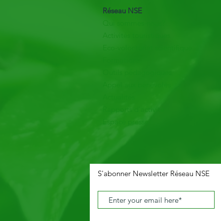
Réseau NSE
Qui sommes-nous?
Activités touristiques
Eco-volontariat scientifique
Formations
Outils pédagogiques
Appel aux bénévoles
Actualités
Rapports d'activité
Espace presse
S'abonner Newsletter Réseau NSE