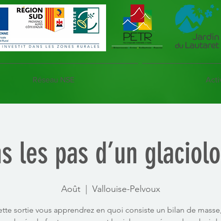
Réseau NSE
Acti
s les pas d’un glaciol
Août
  |  
Vallouise-Pelvoux
ette sortie vous apprendrez en quoi consiste un bilan de masse