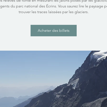
es relevés de fonte en mesurant les jalons posés par les glaciol
agents du parc national des Écrins. Vous saurez lire le paysage p
trouver les traces laissées par les glaciers.
Acheter des billets