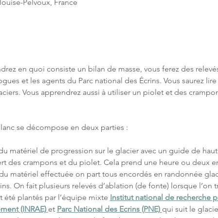
llouise-Pelvoux, France
ndrez en quoi consiste un bilan de masse, vous ferez des relevé
ogues et les agents du Parc national des Écrins. Vous saurez lire
glaciers. Vous apprendrez aussi à utiliser un piolet et des cram
Blanc se décompose en deux parties :
n du matériel de progression sur le glacier avec un guide de ha
ert des crampons et du piolet. Cela prend une heure ou deux en
n du matériel effectuée on part tous encordés en randonnée glac
ns. On fait plusieurs relevés d’ablation (de fonte) lorsque l’on 
t été plantés par l’équipe mixte 
Institut national de recherche po
ement (INRAE) 
et 
Parc National des Ecrins (PNE) 
qui suit le glac