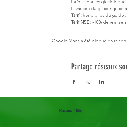
intéressent les glaciologues
l’avancée du glacier grâce 
Tarif :
 honoraires du guide :
Tarif NSE : -
10% de remise su
Google Maps a été bloqué en raison 
Partage réseaux so
Réseau NSE
Qui sommes-nous?
Activités touristiques