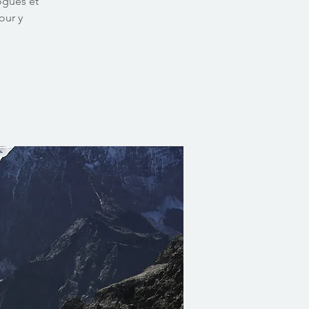
ogues et
our y