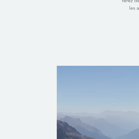
ferez d
les 