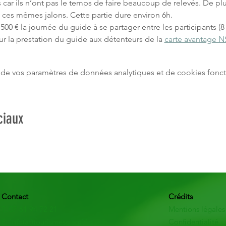
 car ils n’ont pas le temps de faire beaucoup de relevés. De plu
à ces mêmes jalons. Cette partie dure environ 6h.
 500 € la journée du guide à se partager entre les participants
r la prestation du guide aux détenteurs de la 
carte avantage N
de vos paramètres de données analytiques et de cookies fonct
ciaux
Contact
Crédits
T: 07 61 94 72 21
Mentions légales
E: info(at)tourismescientifique.fr
Confidentialité