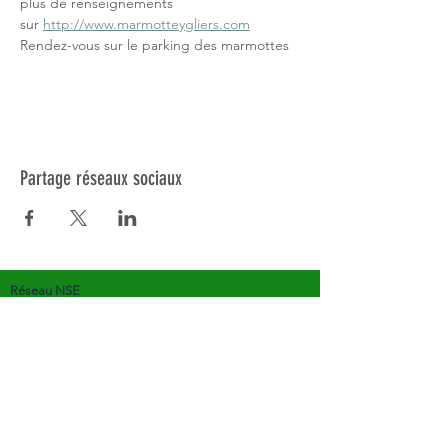
plus de renseignements 
sur 
http://www.marmotteygliers.com
Rendez-vous sur le parking des marmottes
Partage réseaux sociaux
Réseau NSE
Qui sommes-nous?
Activités touristiques
Eco-volontariat scientifique
Formations
Outils pédagogiques
Appel aux bénévoles
Actualités