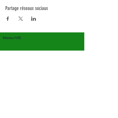
Partage réseaux sociaux
Réseau NSE
Qui sommes-nous?
Activités touristiques
Eco-volontariat scientifique
Formations
Outils pédagogiques
Appel aux bénévoles
Actualités
Rapports d'activité
Espace presse
Contact
T:
07 61 94 72 21
E: info(at)tourismescientifique.fr