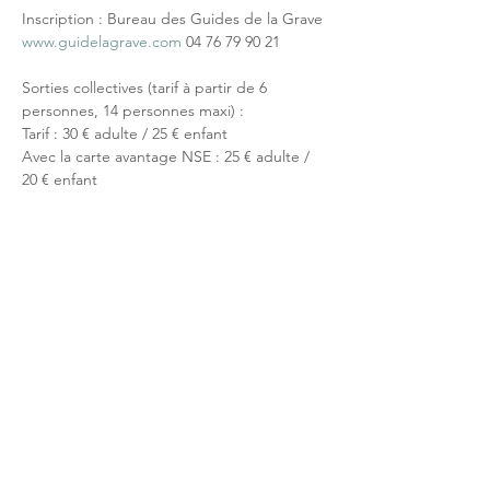
Inscription : Bureau des Guides de la Grave 
www.guidelagrave.com
 04 76 79 90 21
Sorties collectives (tarif à partir de 6 
personnes, 14 personnes maxi) :
Tarif : 30 € adulte / 25 € enfant
Avec la carte avantage NSE : 25 € adulte / 
20 € enfant
Partage réseaux sociaux
Réseau NSE
Qui sommes-nous?
Activités touristiques