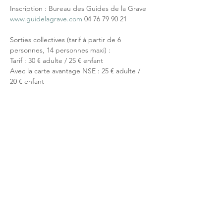
Inscription : Bureau des Guides de la Grave 
www.guidelagrave.com
 04 76 79 90 21
Sorties collectives (tarif à partir de 6 
personnes, 14 personnes maxi) :
Tarif : 30 € adulte / 25 € enfant
Avec la carte avantage NSE : 25 € adulte / 
20 € enfant
Partage réseaux sociaux
Réseau NSE
Qui sommes-nous?
Activités touristiques