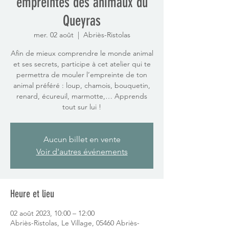
empreintes des animaux du
Queyras
mer. 02 août
  |  
Abriès-Ristolas
Afin de mieux comprendre le monde animal
et ses secrets, participe à cet atelier qui te
permettra de mouler l’empreinte de ton
animal préféré : loup, chamois, bouquetin,
renard, écureuil, marmotte,… Apprends
tout sur lui !
Aucun billet en vente
Voir d'autres événements
Heure et lieu
02 août 2023, 10:00 – 12:00
Abriès-Ristolas, Le Village, 05460 Abriès-