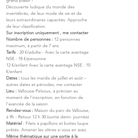
grand plaisir !
Découverte ludique du monde des 
invertébrés, de leur mode de vie et de 
leurs extraordinaires capacités. Approche 
de leur classification.
Sur inscription uniquement , me contacter
Nombre de personnes : 
12 personnes 
maximum, à partir de 7 ans
Tarifs 
: 20 €/adulte - Avec la carte avantage 
NSE : 18 €/personne
12 €/enfant Avec la carte avantage NSE : 10 
€/enfant
Dates : 
tous les mardis de juillet et août – 
autres dates et périodes, me contacter
Lieu : 
Vallouise-Pelvoux, à préciser au 
moment de l'inscription, en fonction de 
l'avancée de la saison
Rendez-vous : 
Maison du parc de Vallouise, 
à 9h - Retour 12 h 30 (sortie demi- journée)
Matériel 
: Filets à papillons et boites loupe 
prêtés. Amener les vôtres si vous en avez.
Même thématique sur une sortie à la 