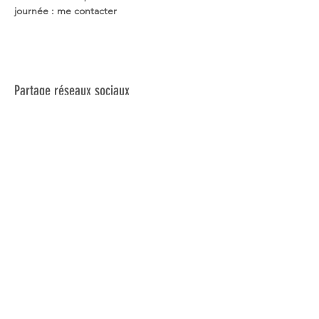
journée : me contacter
Partage réseaux sociaux
Réseau NSE
Qui sommes-nous?
Activités touristiques
Eco-volontariat scientifique
Formations
Outils pédagogiques
Appel aux bénévoles
Actualités
Rapports d'activité
Espace presse