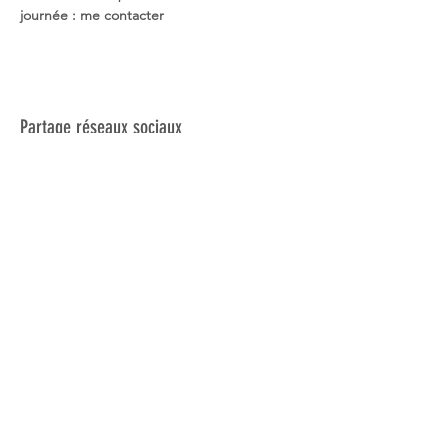
journée : me contacter
Partage réseaux sociaux
Réseau NSE
Qui sommes-nous?
Activités touristiques
Eco-volontariat scientifique
Formations
Outils pédagogiques
Appel aux bénévoles
Actualités
Rapports d'activité
Espace presse