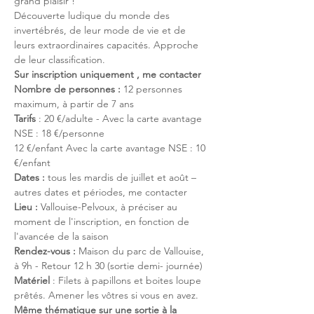
grand plaisir !
Découverte ludique du monde des 
invertébrés, de leur mode de vie et de 
leurs extraordinaires capacités. Approche 
de leur classification.
Sur inscription uniquement , me contacter
Nombre de personnes : 
12 personnes 
maximum, à partir de 7 ans
Tarifs 
: 20 €/adulte - Avec la carte avantage 
NSE : 18 €/personne
12 €/enfant Avec la carte avantage NSE : 10 
€/enfant
Dates : 
tous les mardis de juillet et août – 
autres dates et périodes, me contacter
Lieu : 
Vallouise-Pelvoux, à préciser au 
moment de l'inscription, en fonction de 
l'avancée de la saison
Rendez-vous : 
Maison du parc de Vallouise, 
à 9h - Retour 12 h 30 (sortie demi- journée)
Matériel 
: Filets à papillons et boites loupe 
prêtés. Amener les vôtres si vous en avez.
Même thématique sur une sortie à la 