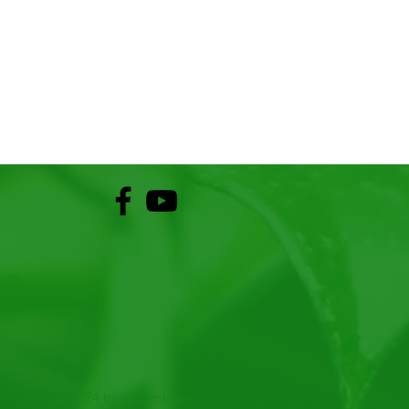
kies
© 2024 by ddzambrano