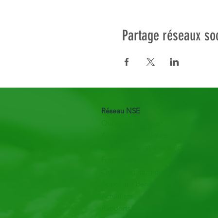
Partage réseaux so
Réseau NSE
Qui sommes-nous?
Activités touristiques
Eco-volontariat scientifique
Formations
Outils pédagogiques
Appel aux bénévoles
Actualités
Rapports d'activité