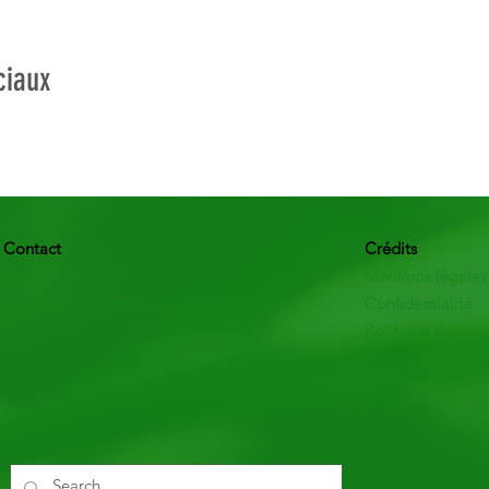
ciaux
Contact
Crédits
T: 07 61 94 72 21
Mentions légales
E: info(at)tourismescientifique.fr
Confidentialité
Politique de coo