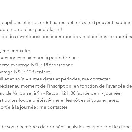
 papillons et insectes (et autres petites bêtes) peuvent exprime
 pour notre plus grand plaisir !
e des invertébrés, de leur mode de vie et de leurs extraordin
, me contacter
personnes maximum, à partir de 7 ans
a carte avantage NSE : 18 €/personne
antage NSE : 10 €/enfant
uillet et août – autres dates et périodes, me contacter
réciser au moment de l'inscription, en fonction de l'avancée de
c de Vallouise, à 9h - Retour 12 h 30 (sortie demi- journée)
s et boites loupe prêtés. Amener les vôtres si vous en avez.
rtie à la journée : me contacter
de vos paramètres de données analytiques et de cookies fonct