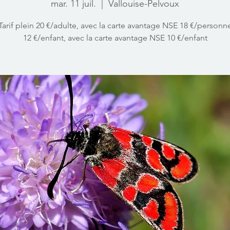
mar. 11 juil.
  |  
Vallouise-Pelvoux
Tarif plein 20 €/adulte, avec la carte avantage NSE 18 €/personn
12 €/enfant, avec la carte avantage NSE 10 €/enfant