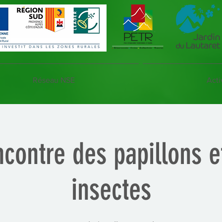
Réseau NSE
Acti
ncontre des papillons e
insectes