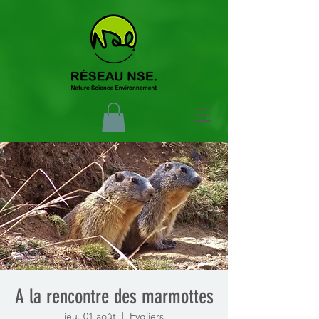
A la rencontre des marmottes
jeu. 01 août
  |  
Eygliers