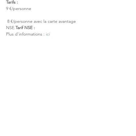
Tarifs :
9 €/personne
 8 €/personne avec la carte avantage 
NSE.
Tarif NSE :
Plus d'informations : 
ici
Partage réseaux sociaux
Réseau NSE
Qui sommes-nous?
Activités touristiques
Eco-volontariat scientifique
Formations
Outils pédagogiques