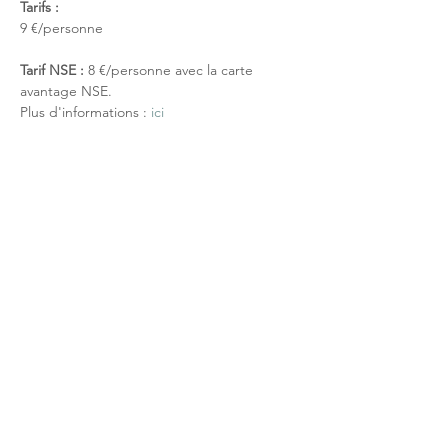
Tarifs :
9 €/personne
Tarif NSE :
 8 €/personne avec la carte 
avantage NSE.
Plus d'informations : 
ici
Partage réseaux sociaux
Réseau NSE
Qui sommes-nous?
Activités touristiques
Eco-volontariat scientifique
Formations
Outils pédagogiques