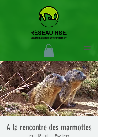
A la rencontre des marmottes
jeu. 18 juil.
  |  
Eygliers