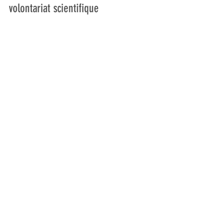
volontariat scientifique 
©ddzambrano Stand fête du bois à Monêtier-
Les-Bains 
La communication de l'éco volontariat 
scientifique a eu lieu dès que les 
protocoles ont été prêts (fin juin). 
Pendant le mois de juillet, plusieurs 
campagnes de communication 